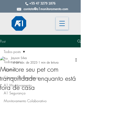
+55 47 3279 1876
contato@a1monitoramento.com
Post
Todos posts
Jayson Silva
Todos posts
14 de abr. de 2023
1 min de leitura
Monitore seu pet com
Alarmes
tranquilidade enquanto está
Câmeras de Segurança
A1 Monitoramento
fora de casa
A1 Segurança
Monitoramento Colaborativo