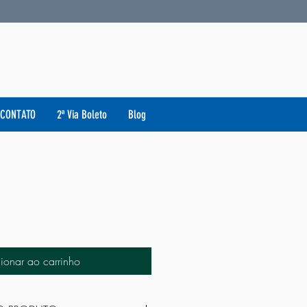
uto.
CONTATO
2ª Via Boleto
Blog
ionar ao carrinho