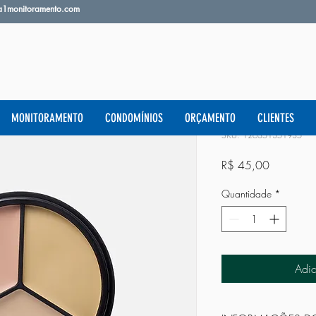
a1monitoramento.com
Sou um prod
MONITORAMENTO
CONDOMÍNIOS
ORÇAMENTO
CLIENTES
SKU: 126351351935
Preço
R$ 45,00
Quantidade
*
Adic