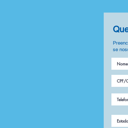
Que
Preench
se nos