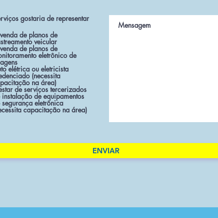
rviços gostaria de representar
venda de planos de
streamento veicular
venda de planos de
nitoramento eletrônico de
agens
to elétrica ou eletricista
edenciado (necessita
pacitação na área)
estar de serviços tercerizados
 instalação de equipamentos
 segurança eletrônica
ecessita capacitação na área)
ENVIAR