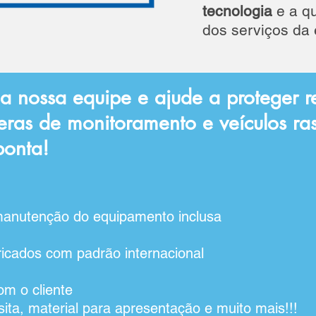
tecnologia
e a q
dos serviços da
a nossa equipe e ajude a proteger r
eras de monitoramento e
veículos
ras
ponta!
nutenção do equipamento inclusa
icados com padrão internacional
om o cliente
isita, material para apresentação e muito mais!!!