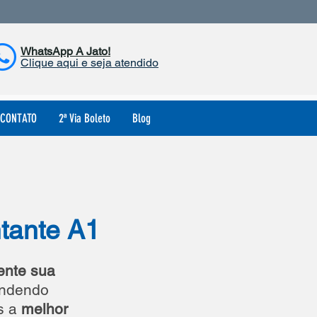
WhatsApp A Jato!
Clique aqui e seja atendido
CONTATO
2ª Via Boleto
Blog
tante A1
nte sua
endendo
s a
melhor