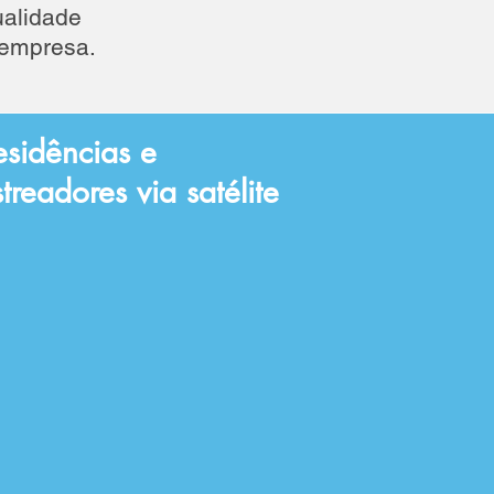
ualidade
 empresa.
esidências e
treadores via satélite